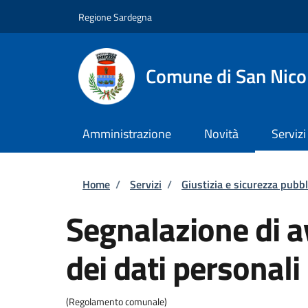
Salta al contenuto principale
Skip to footer content
Regione Sardegna
Comune di San Nico
Amministrazione
Novità
Servizi
Briciole di pane
Home
/
Servizi
/
Giustizia e sicurezza pubbl
Segnalazione di a
dei dati personali
(Regolamento comunale)