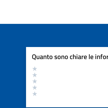
Quanto sono chiare le info
Valutazione
Valuta 5 stelle su 5
Valuta 4 stelle su 5
Valuta 3 stelle su 5
Valuta 2 stelle su 5
Valuta 1 stelle su 5