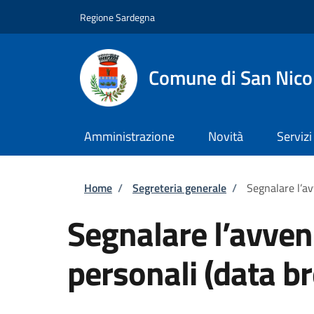
Salta al contenuto principale
Skip to footer content
Regione Sardegna
Comune di San Nico
Amministrazione
Novità
Servizi
Briciole di pane
Home
/
Segreteria generale
/
Segnalare l’av
Segnalare l’avvenu
personali (data b