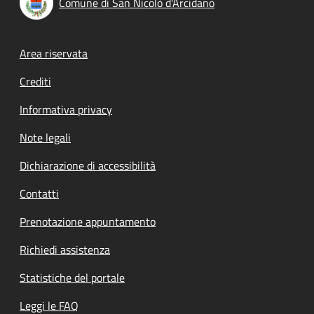
Comune di San Nicolò d'Arcidano
Footer menu
Area riservata
Crediti
Informativa privacy
Note legali
Dichiarazione di accessibilità
Contatti
Prenotazione appuntamento
Richiedi assistenza
Statistiche del portale
Leggi le FAQ