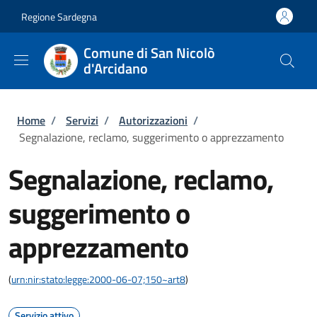
Salta al contenuto principale
Skip to footer content
Regione Sardegna
Comune di San Nicolò
d'Arcidano
Briciole di pane
Home
/
Servizi
/
Autorizzazioni
/
Segnalazione, reclamo, suggerimento o apprezzamento
Segnalazione, reclamo,
suggerimento o
apprezzamento
(
urn:nir:stato:legge:2000-06-07;150~art8
)
Servizio attivo