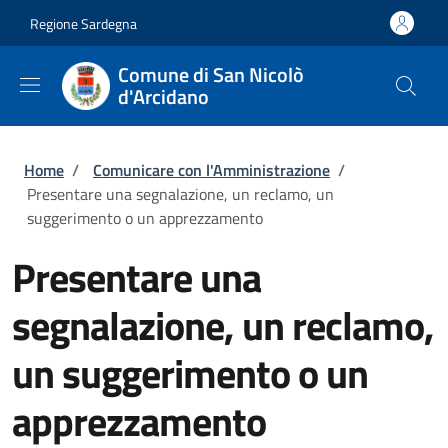
Salta al contenuto principale
Skip to footer content
Regione Sardegna
Comune di San Nicolò
d'Arcidano
Briciole di pane
Home
/
Comunicare con l'Amministrazione
/
Presentare una segnalazione, un reclamo, un
suggerimento o un apprezzamento
Presentare una
segnalazione, un reclamo,
un suggerimento o un
apprezzamento