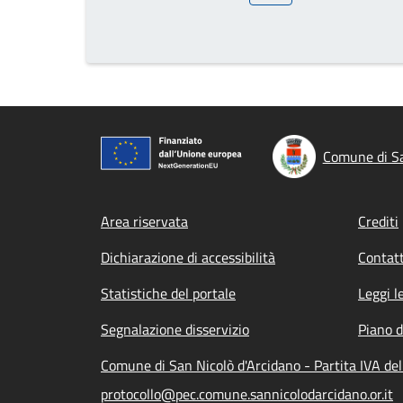
Comune di Sa
Footer menu
Area riservata
Crediti
Dichiarazione di accessibilità
Contatt
Statistiche del portale
Leggi l
Segnalazione disservizio
Piano d
Comune di San Nicolò d'Arcidano - Partita IVA d
protocollo@pec.comune.sannicolodarcidano.or.it