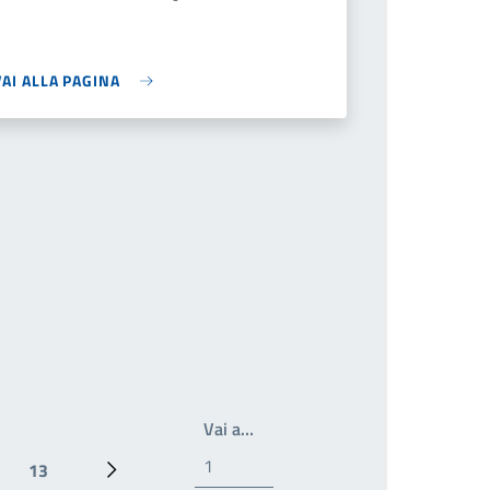
VAI ALLA PAGINA
Scrivi il numero della pagina a 
Vai a…
13
Ultima pagina
Pagina successiva