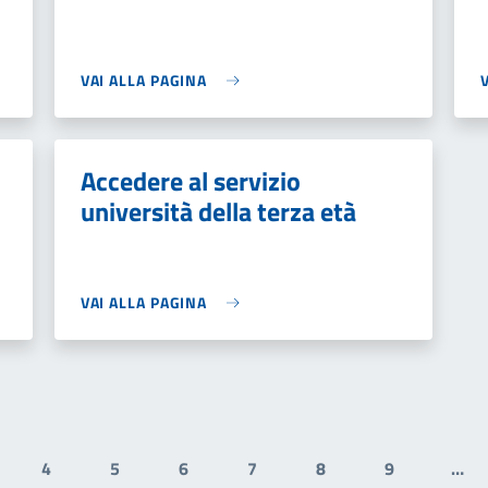
VAI ALLA PAGINA
Accedere al servizio
università della terza età
VAI ALLA PAGINA
4
5
6
7
8
9
…
gina
Pagina
Pagina
Pagina
Pagina
Pagina
Pagina