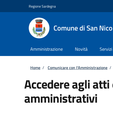
Salta al contenuto principale
Skip to footer content
Regione Sardegna
Comune di San Nico
Amministrazione
Novità
Servizi
Briciole di pane
Home
/
Comunicare con l'Amministrazione
/
Accedere agli atti
amministrativi