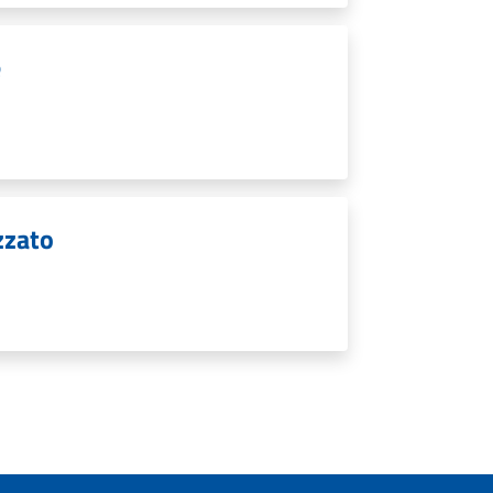
e
zzato