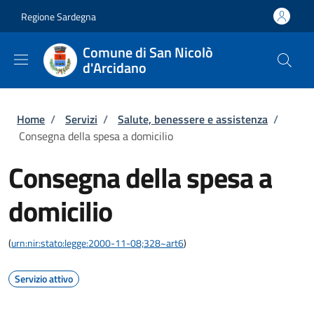
Salta al contenuto principale
Skip to footer content
Regione Sardegna
Comune di San Nicolò
d'Arcidano
Briciole di pane
Home
/
Servizi
/
Salute, benessere e assistenza
/
Consegna della spesa a domicilio
Consegna della spesa a
domicilio
(
urn:nir:stato:legge:2000-11-08;328~art6
)
Servizio attivo