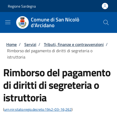
Salta al contenuto principale
Skip to footer content
Regione Sardegna
Comune di San Nicolò
d'Arcidano
Briciole di pane
Home
/
Servizi
/
Tributi, finanze e contravvenzioni
/
Rimborso del pagamento di diritti di segreteria o
istruttoria
Rimborso del pagamento
di diritti di segreteria o
istruttoria
(
urn:nir:stato:regio.decreto:1942-03-16;262
)