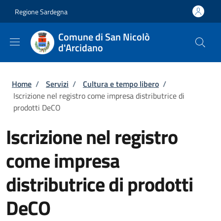
Salta al contenuto principale
Skip to footer content
Regione Sardegna
Comune di San Nicolò
d'Arcidano
Briciole di pane
Home
/
Servizi
/
Cultura e tempo libero
/
Iscrizione nel registro come impresa distributrice di
prodotti DeCO
Iscrizione nel registro
come impresa
distributrice di prodotti
DeCO