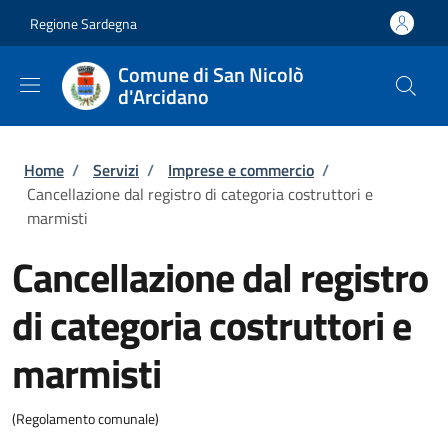
Salta al contenuto principale
Skip to footer content
Regione Sardegna
Comune di San Nicolò
d'Arcidano
Briciole di pane
Home
/
Servizi
/
Imprese e commercio
/
Cancellazione dal registro di categoria costruttori e
marmisti
Cancellazione dal registro
di categoria costruttori e
marmisti
(Regolamento comunale)