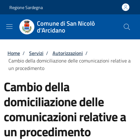
Salta al contenuto principale
Skip to footer content
Regione Sardegna
Comune di San Nicolò
d'Arcidano
Briciole di pane
Home
/
Servizi
/
Autorizzazioni
/
Cambio della domiciliazione delle comunicazioni relative a
un procedimento
Cambio della
domiciliazione delle
comunicazioni relative a
un procedimento