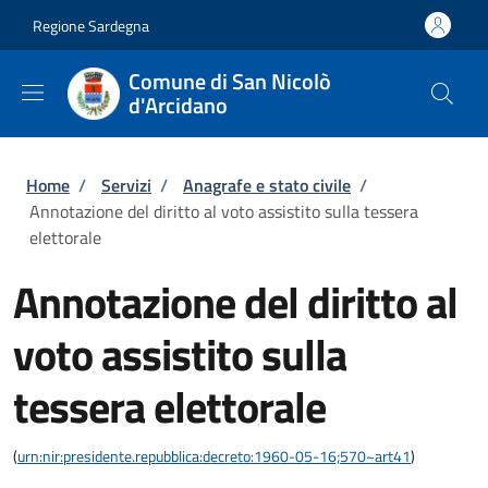
Salta al contenuto principale
Skip to footer content
Regione Sardegna
Comune di San Nicolò
d'Arcidano
Briciole di pane
Home
/
Servizi
/
Anagrafe e stato civile
/
Annotazione del diritto al voto assistito sulla tessera
elettorale
Annotazione del diritto al
voto assistito sulla
tessera elettorale
(
urn:nir:presidente.repubblica:decreto:1960-05-16;570~art41
)