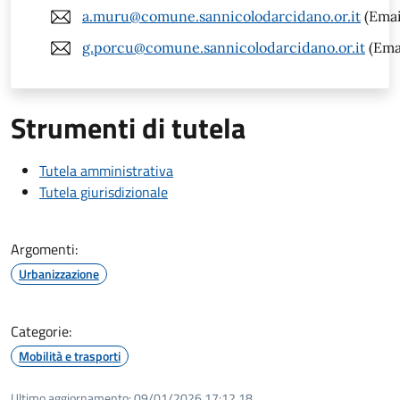
a.muru@comune.sannicolodarcidano.or.it
(Emai
g.porcu@comune.sannicolodarcidano.or.it
(Ema
Strumenti di tutela
Tutela amministrativa
Tutela giurisdizionale
Argomenti:
Urbanizzazione
Categorie:
Mobilità e trasporti
Ultimo aggiornamento:
09/01/2026 17:12.18