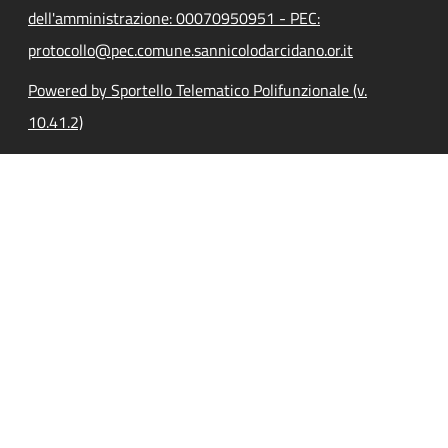
dell'amministrazione: 00070950951 - PEC:
protocollo@pec.comune.sannicolodarcidano.or.it
Powered by Sportello Telematico Polifunzionale (v.
10.41.2)