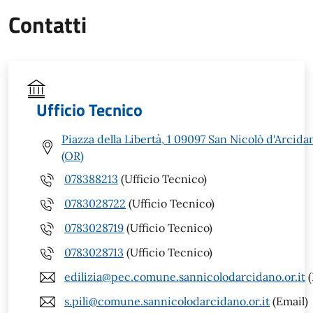
Contatti
Ufficio Tecnico
Piazza della Libertà, 1 09097 San Nicolò d'Arcida
(OR)
078388213
(Ufficio Tecnico)
0783028722
(Ufficio Tecnico)
0783028719
(Ufficio Tecnico)
0783028713
(Ufficio Tecnico)
edilizia@pec.comune.sannicolodarcidano.or.it
(
s.pili@comune.sannicolodarcidano.or.it
(Email)