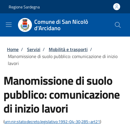
Salta al contenuto principale
Skip to footer content
Regione Sardegna
Comune di San Nicolò
d'Arcidano
Briciole di pane
Home
/
Servizi
/
Mobilità e trasporti
/
Manomissione di suolo pubblico: comunicazione di inizio
lavori
Manomissione di suolo
pubblico: comunicazione
di inizio lavori
(
urn:nir:stato:decreto.legislativo:1992-04-30;285~art21
)