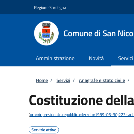
Salta al contenuto principale
Skip to footer content
Regione Sardegna
Comune di San Nico
Amministrazione
Novità
Servizi
Briciole di pane
Home
/
Servizi
/
Anagrafe e stato civile
/
Costituzione della
(
urn:nir:presidente.repubblica:decreto:1989-05-30;223~ar
Servizio attivo