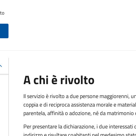
tto
A chi è rivolto
Il servizio è rivolto a due persone maggiorenni, un
coppia e di reciproca assistenza morale e materia
parentela, affinità o adozione, né da matrimonio 
Per presentare la dichiarazione, i due interessati
indirizzo e risultare coabitanti nel medesimo stato