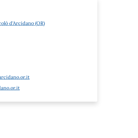
colò d'Arcidano (OR)
cidano.or.it
no.or.it