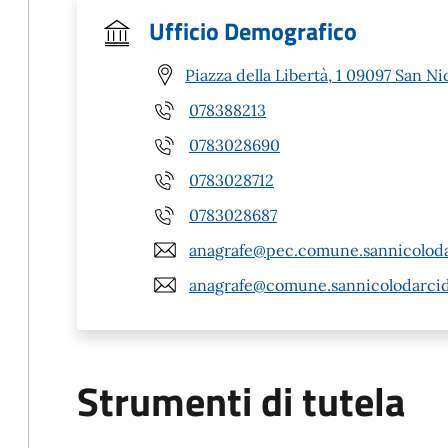
Ufficio Demografico
Piazza della Libertà, 1 09097 San Ni
078388213
0783028690
0783028712
0783028687
anagrafe@pec.comune.sannicolodar
anagrafe@comune.sannicolodarcida
Strumenti di tutela