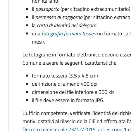
non italiano)
il
passaporto
(per cittadino extracomunitario)
il
permesso di soggiorno
(per cittadino extrac
la
carta di identità del delegato
una
fotografia formato tessera
in formato car
mesi).
Le fotografie in formato elettronico devono esser
Comune e avere le seguenti caratteristiche
:
formato tessera (3,5 x 4,5 cm)
definizione di almeno 400 dpi
dimensione del file inferiore a 500 kb
il file deve essere in formato JPG.
L'ufficio competente, verificata l'identità del rich
motivi ostativi al rilascio della CIE ed effettuata 
Decreto ministeriale 23/12/2015, art. 5, com. 1
ri