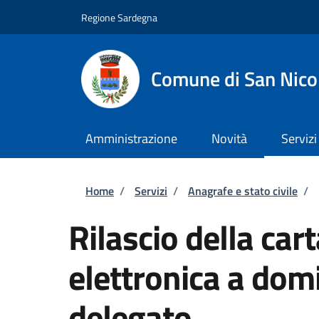
Salta al contenuto principale
Skip to footer content
Regione Sardegna
Comune di San Nico
Amministrazione
Novità
Servizi
Briciole di pane
Home
/
Servizi
/
Anagrafe e stato civile
/
Rilascio della cart
elettronica a domi
delegato