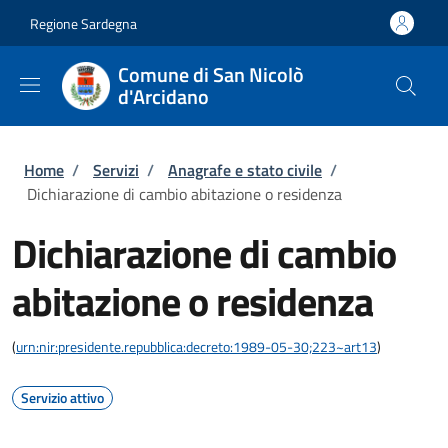
Salta al contenuto principale
Skip to footer content
Regione Sardegna
Comune di San Nicolò
d'Arcidano
Briciole di pane
Home
/
Servizi
/
Anagrafe e stato civile
/
Dichiarazione di cambio abitazione o residenza
Dichiarazione di cambio
abitazione o residenza
(
urn:nir:presidente.repubblica:decreto:1989-05-30;223~art13
)
Servizio attivo