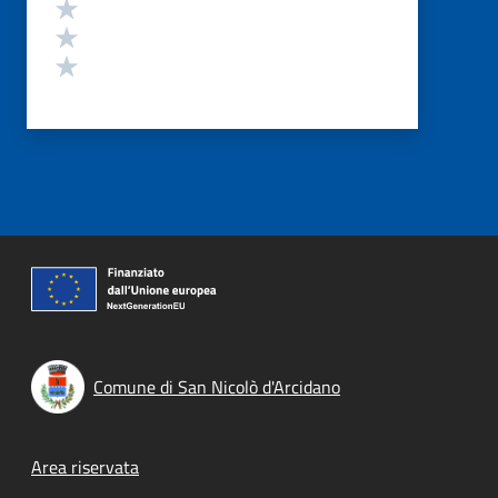
Valuta 3 stelle su 5
Valuta 2 stelle su 5
Valuta 1 stelle su 5
Comune di San Nicolò d'Arcidano
Footer menu
Area riservata