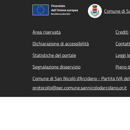
Comune di Sa
Footer menu
Area riservata
Crediti
Dichiarazione di accessibilità
Contatt
Statistiche del portale
Leggi l
Segnalazione disservizio
Piano d
Comune di San Nicolò d'Arcidano - Partita IVA d
protocollo@pec.comune.sannicolodarcidano.or.it