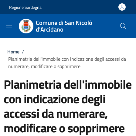
Salta al contenuto principale
Skip to footer content
Regione Sardegna
Comune di San Nicolò
d'Arcidano
Briciole di pane
Home
/
Planimetria dell'immobile con indicazione degli accessi da
numerare, modificare o sopprimere
Planimetria dell'immobile
con indicazione degli
accessi da numerare,
modificare o sopprimere