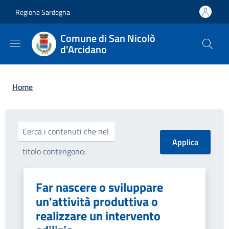
Salta al contenuto principale
Skip to footer content
Regione Sardegna
Comune di San Nicolò
d'Arcidano
Briciole di pane
Home
Cerca i contenuti che nel
titolo contengono:
Far nascere o sviluppare
un'attività produttiva o
realizzare un intervento