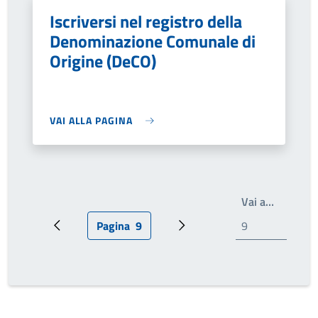
Iscriversi nel registro della
Denominazione Comunale di
Origine (DeCO)
VAI ALLA PAGINA
Scrivi il
Vai a…
Pagina
9
Pagina precedente
Pagina attuale
Pagina successiva