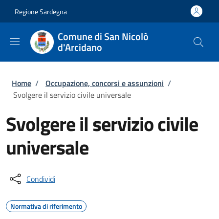
Salta al contenuto principale
Skip to footer content
Regione Sardegna
Comune di San Nicolò
d'Arcidano
Briciole di pane
Home
/
Occupazione, concorsi e assunzioni
/
Svolgere il servizio civile universale
Svolgere il servizio civile
universale
Condividi
Normativa di riferimento