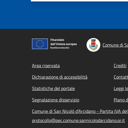
Comune di Sa
Footer menu
Area riservata
Crediti
Dichiarazione di accessibilità
Contatt
Statistiche del portale
Leggi l
Segnalazione disservizio
Piano d
Comune di San Nicolò d'Arcidano - Partita IVA d
protocollo@pec.comune.sannicolodarcidano.or.it