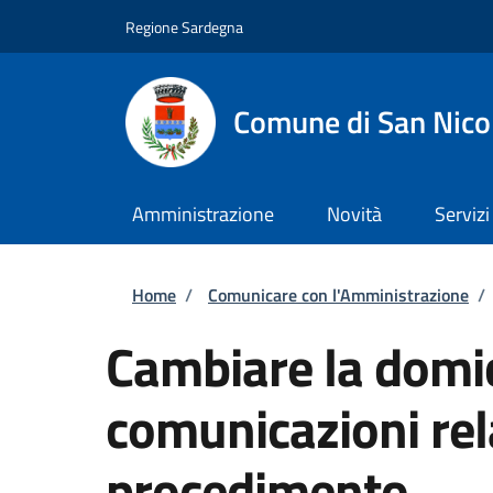
Salta al contenuto principale
Skip to footer content
Regione Sardegna
Comune di San Nico
Amministrazione
Novità
Servizi
Briciole di pane
Home
/
Comunicare con l'Amministrazione
/
Cambiare la domic
comunicazioni rel
procedimento