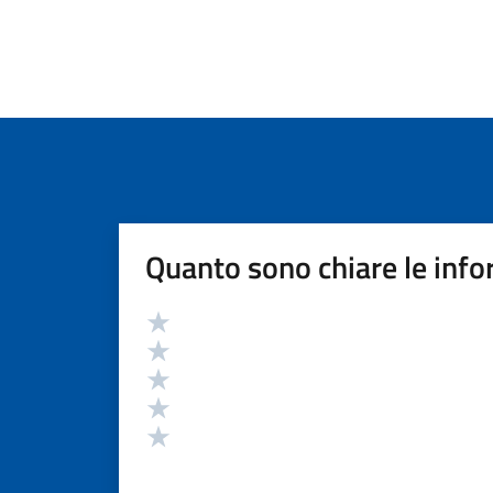
Quanto sono chiare le info
Valutazione
Valuta 5 stelle su 5
Valuta 4 stelle su 5
Valuta 3 stelle su 5
Valuta 2 stelle su 5
Valuta 1 stelle su 5