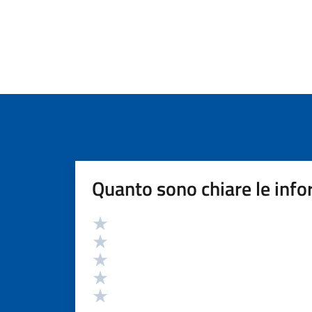
Quanto sono chiare le info
Valutazione
Valuta 5 stelle su 5
Valuta 4 stelle su 5
Valuta 3 stelle su 5
Valuta 2 stelle su 5
Valuta 1 stelle su 5