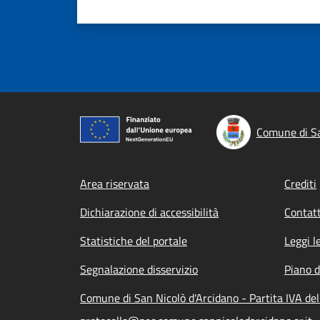
Comune di Sa
Footer menu
Area riservata
Crediti
Dichiarazione di accessibilità
Contatt
Statistiche del portale
Leggi l
Segnalazione disservizio
Piano d
Comune di San Nicolò d'Arcidano - Partita IVA d