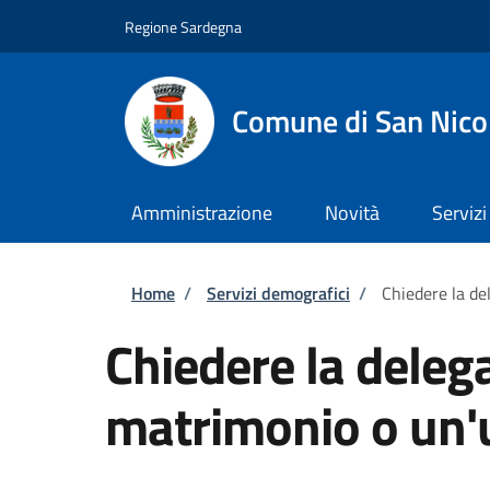
Salta al contenuto principale
Skip to footer content
Regione Sardegna
Comune di San Nico
Amministrazione
Novità
Servizi
Briciole di pane
Home
/
Servizi demografici
/
Chiedere la de
Chiedere la deleg
matrimonio o un'u