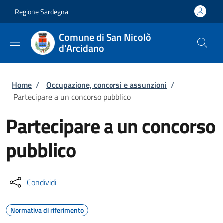
Salta al contenuto principale
Skip to footer content
Regione Sardegna
Comune di San Nicolò
d'Arcidano
Briciole di pane
Home
/
Occupazione, concorsi e assunzioni
/
Partecipare a un concorso pubblico
Partecipare a un concorso
pubblico
Condividi
Normativa di riferimento